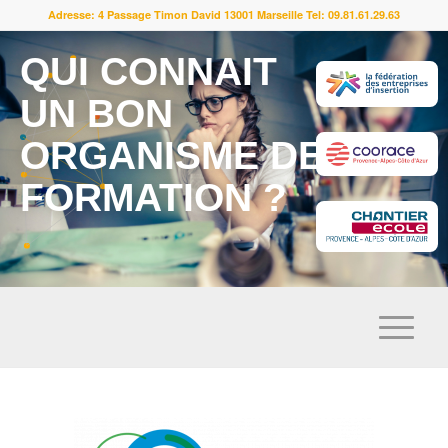
Adresse: 4 Passage Timon David 13001 Marseille Tel: 09.81.61.29.63
QUI CONNAIT
UN BON
ORGANISME DE
FORMATION ?